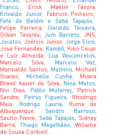
Franco,
Erick Maklin Távora,
Erivaldo Junior,
Fabricio Pinheiro,
Fafá de Belém e Sebá Tapajós,
Felipe Ferreira,
Geraldo Teixeira,
Gilvan Tavares,
Jum Barreto,
JNS,
Jocatos,
Joércio Junior,
Jorge Eliró,
José Fernandes,
Kambô,
Kiko Cesar
e Luiz Almeida,
Lua Vasconcelos,
Marcelo Silva,
Marcelo Vaz,
Marinaldo Santos,
Matinno,
Michael
Soares,
Michelle Cunha,
Moara
Brasil Xavier da Silva,
Nina Matos,
Nio Dias,
Páblo Mufarrej,
Patrick
Sandre,
Petrvs Figueira,
Rhodrigo
Maia,
Rodrigo Lauria,
Ruma de
Albuquerque,
Sandro Barroso,
Saullo Freire,
Sebá Tapajós,
Sidney
Barra,
Thiago Magalhães,
Willame
de Sousa Cordovil.