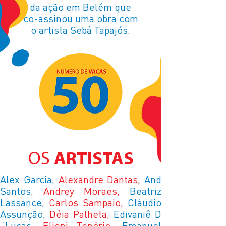
da ação em Belém que
co-assinou uma obra com
o artista Sebá Tapajós.
OS
ARTISTAS
Alex Garcia,
Alexandre Dantas,
And
Santos,
Andrey Moraes,
Beatriz
Lassance,
Carlos Sampaio,
Cláudio
Assunção,
Déia Palheta,
Edivaniê D
´Lucas,
Elieni Tenório,
Emanuel